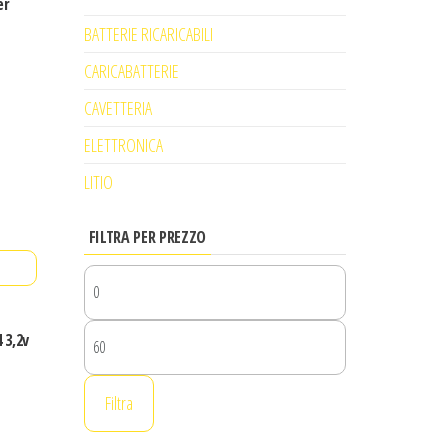
er
BATTERIE RICARICABILI
CARICABATTERIE
CAVETTERIA
ELETTRONICA
LITIO
FILTRA PER PREZZO
Prezzo
Min
Prezzo
 3,2v
Max
Filtra