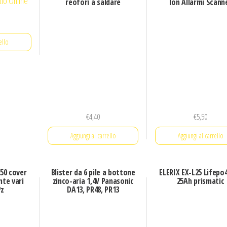
reofori a saldare
Ion Allarmi Scann
€
4,40
ello
Aggiungi al carrello
€
5,50
Aggiungi al carrello
50 cover
Blister da 6 pile a bottone
ELERIX EX-L25 Lifepo4
te vari
zinco-aria 1,4V Panasonic
25Ah prismatic
Pz
DA13, PR48, PR13