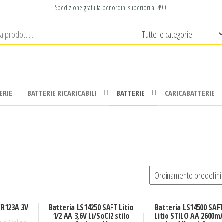
Spedizione gratuita per ordini superiori ai 49 €
ERIE
BATTERIE RICARICABILI
BATTERIE
CARICABATTERIE
CR123A 3V
Batteria LS14250 SAFT Litio
Batteria LS14500 SAFT
1/2 AA 3,6V Li/SoCl2 stilo
Litio STILO AA 2600mA