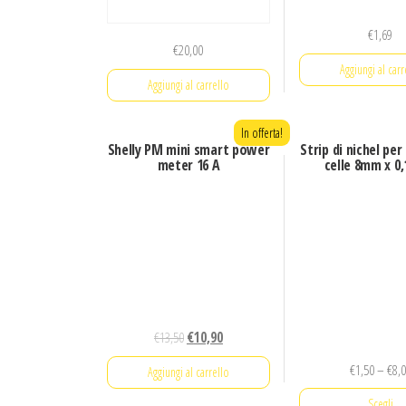
€
1,69
€
20,00
Aggiungi al carr
Aggiungi al carrello
In offerta!
Shelly PM mini smart power
Strip di nichel per
meter 16 A
celle 8mm x 0
€
13,50
€
10,90
€
1,50
–
€
8,
Aggiungi al carrello
Scegli