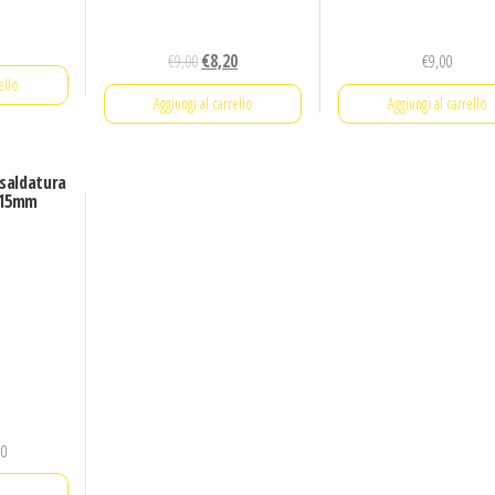
€
9,00
€
8,20
€
9,00
ello
Aggiungi al carrello
Aggiungi al carrello
 saldatura
,15mm
00