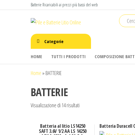
Salta
Batterie Ricaricabili ai prezzi più bassi del web
e
Pile e
vai
Offriamo
un ampia
al
Batterie
selezione
contenuto
Litio
di Pile e
Categorie
Batterie
Online
litio per
HOME
TUTTI I PRODOTTI
COMPOSIZIONE BATT
|
l'industria,
batterie
Battery
Home
»
BATTERIE
per
Atom
allarmi,
dispositivi
BATTERIE
medicali e
utensili
Visualizzazione di 14 risultati
elettrici.
Batteria al litio LS14250
Batteria Duracell 
SAFT 3.6V 1/2 AA LS 14250