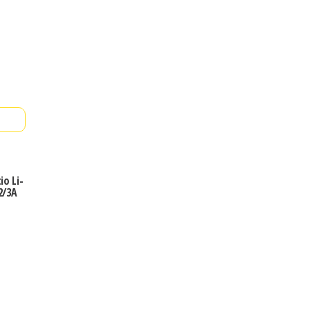
io Li-
2/3A