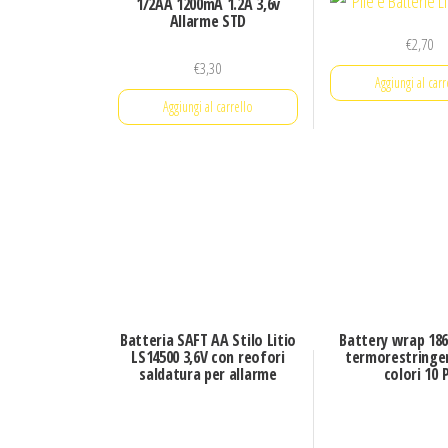
1/2AA 1200mA 1.2A 3,6v
Allarme STD
€
2,70
€
3,30
Aggiungi al carr
Aggiungi al carrello
Batteria SAFT AA Stilo Litio
Battery wrap 186
LS14500 3,6V con reofori
termorestringen
saldatura per allarme
colori 10 