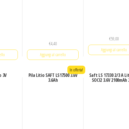
€
59,00
€
4,40
Aggiungi al carrello
ello
Aggiungi al carrello
In offerta!
o 3V
Pila Litio SAFT LS17500 3.6V
Saft LS 17330 2/3 A Lit
3.6Ah
SOCl2 3.6V 2100mAh 