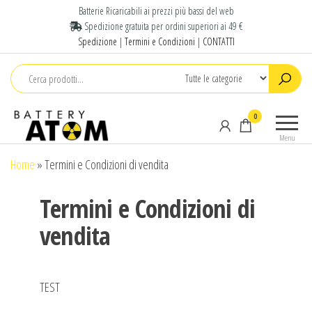
Batterie Ricaricabili ai prezzi più bassi del web
Spedizione gratuita per ordini superiori ai 49 €
Spedizione
|
Termini e Condizioni
|
CONTATTI
Pile e
Offriamo
0
Batterie
un ampia
Menu
selezione
Litio
di Pile e
Home
»
Termini e Condizioni di vendita
Online
Batterie
|
litio per
Termini e Condizioni di
l'industria,
Battery
batterie
vendita
Atom
per
allarmi,
dispositivi
medicali e
TEST
utensili