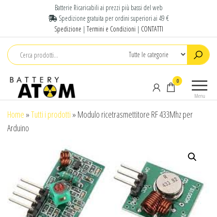
Batterie Ricaricabili ai prezzi più bassi del web
Spedizione gratuita per ordini superiori ai 49 €
Spedizione
|
Termini e Condizioni
|
CONTATTI
Pile e
Offriamo
0
Batterie
un ampia
Menu
selezione
Litio
di Pile e
Home
»
Tutti i prodotti
»
Modulo ricetrasmettitore RF 433Mhz per
Online
Batterie
Arduino
|
litio per
l'industria,
Battery
batterie
Atom
per
allarmi,
dispositivi
medicali e
utensili