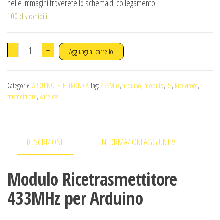
nelle immagini troverete lo schema di collegamento
100 disponibili
-
+
Aggiungi al carrello
Categorie:
ARDUINO
,
ELETTRONICA
Tag:
433Mhz
,
arduino
,
modulo
,
RF
,
Ricevitore
,
trasmettitore
,
wireless
DESCRIZIONE
INFORMAZIONI AGGIUNTIVE
Modulo Ricetrasmettitore
433MHz per Arduino