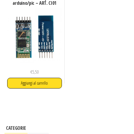
elettrici.
arduino/pic – ART. CI01
€
5,50
Aggiungi al carrello
CATEGORIE