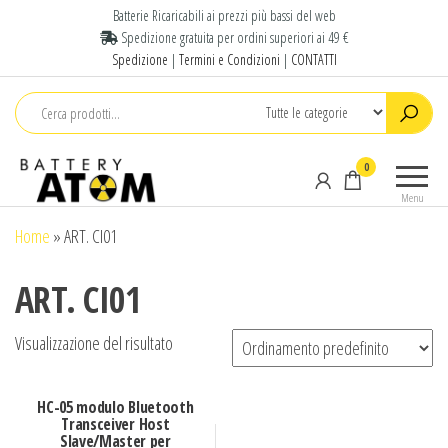
Batterie Ricaricabili ai prezzi più bassi del web
Spedizione gratuita per ordini superiori ai 49 €
Spedizione
|
Termini e Condizioni
|
CONTATTI
Pile e
Offriamo
0
Batterie
un ampia
Menu
selezione
Litio
di Pile e
Home
»
ART. CI01
Online
Batterie
|
litio per
ART. CI01
l'industria,
Battery
batterie
Atom
Visualizzazione del risultato
per
allarmi,
dispositivi
HC-05 modulo Bluetooth
medicali e
Transceiver Host
utensili
Slave/Master per